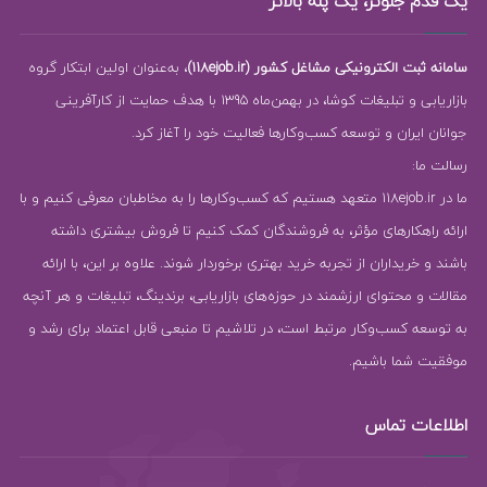
یک قدم جلوتر، یک پله بالاتر
سامانه ثبت الکترونیکی مشاغل کشور (118ejob.ir)
، به‌عنوان اولین ابتکار گروه
بازاریابی و تبلیغات کوشا، در بهمن‌ماه 1395 با هدف حمایت از کارآفرینی
جوانان ایران و توسعه کسب‌وکارها فعالیت خود را آغاز کرد.
رسالت ما:
ما در 118ejob.ir متعهد هستیم که کسب‌وکارها را به مخاطبان معرفی کنیم و با
ارائه راهکارهای مؤثر، به فروشندگان کمک کنیم تا فروش بیشتری داشته
باشند و خریداران از تجربه خرید بهتری برخوردار شوند. علاوه بر این، با ارائه
مقالات و محتوای ارزشمند در حوزه‌های بازاریابی، برندینگ، تبلیغات و هر آنچه
به توسعه کسب‌وکار مرتبط است، در تلاشیم تا منبعی قابل اعتماد برای رشد و
موفقیت شما باشیم.
اطلاعات تماس