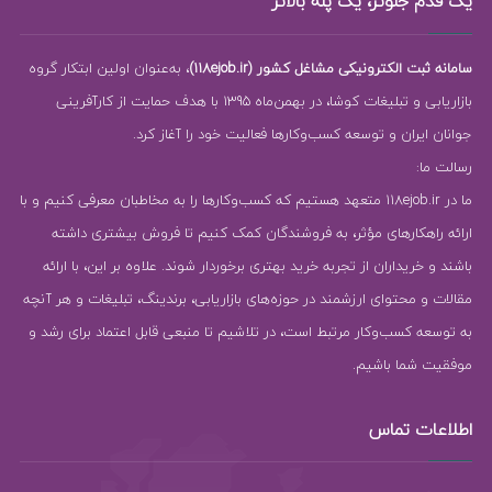
یک قدم جلوتر، یک پله بالاتر
سامانه ثبت الکترونیکی مشاغل کشور (118ejob.ir)
، به‌عنوان اولین ابتکار گروه
بازاریابی و تبلیغات کوشا، در بهمن‌ماه 1395 با هدف حمایت از کارآفرینی
جوانان ایران و توسعه کسب‌وکارها فعالیت خود را آغاز کرد.
رسالت ما:
ما در 118ejob.ir متعهد هستیم که کسب‌وکارها را به مخاطبان معرفی کنیم و با
ارائه راهکارهای مؤثر، به فروشندگان کمک کنیم تا فروش بیشتری داشته
باشند و خریداران از تجربه خرید بهتری برخوردار شوند. علاوه بر این، با ارائه
مقالات و محتوای ارزشمند در حوزه‌های بازاریابی، برندینگ، تبلیغات و هر آنچه
به توسعه کسب‌وکار مرتبط است، در تلاشیم تا منبعی قابل اعتماد برای رشد و
موفقیت شما باشیم.
اطلاعات تماس