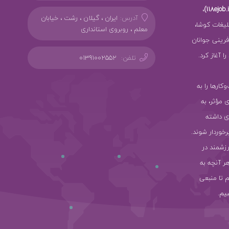
،
آدرس:
ایران ، گیلان ، رشت ، خیابان
بلیغات کوشا،
معلم ، روبروی استانداری
ز کارآفرینی جوانان
 آغاز کرد.
تلفن:
01391002552
سب‌وکارها را به
ی مؤثر، به
ی داشته
رخوردار شوند.
رزشمند در
هر آنچه به
 تا منبعی
یم.