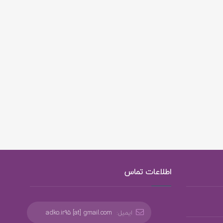
اطلاعات تماس
ایمیل:
adko.ir95 [at] gmail.com