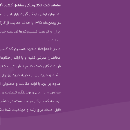
سامانه ثبت الکترونیکی مشاغل کشور (118ejob.ir)
به‌عنوان اولین ابتکار گروه بازاریابی و ت
در بهمن‌ماه 1395 با هدف حمایت ا
ایران و توسعه کسب‌وکارها فعالیت خود را
رسالت ما:
ما در 118ejob.ir متعهد هستیم که ک
مخاطبان معرفی کنیم و با ارائه راهکارها
فروشندگان کمک کنیم تا فروش بیشتر
باشند و خریداران از تجربه خرید بهتری ب
علاوه بر این، با ارائه مقالات و محتوای ا
حوزه‌های بازاریابی، برندینگ، تبلیغات و 
توسعه کسب‌وکار مرتبط است، در تلاشیم
قابل اعتماد برای رشد و موفقیت شما باش