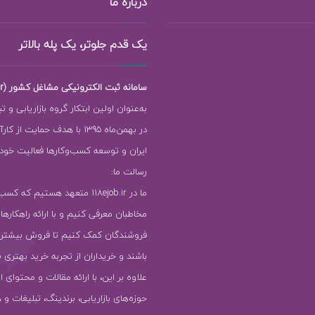
درباره ما
یک قدم جلوتر، یک پله بالاتر
سامانه ثبت الکترونیکی مشاغل کشور (118ejob.ir)
به‌عنوان اولین ابتکار گروه بازاریابی و ت
در بهمن‌ماه 1395 با هدف حمایت ا
ایران و توسعه کسب‌وکارها فعالیت خود را
رسالت ما:
ما در 118ejob.ir متعهد هستیم که ک
مخاطبان معرفی کنیم و با ارائه راهکارها
فروشندگان کمک کنیم تا فروش بیشتر
باشند و خریداران از تجربه خرید بهتری ب
علاوه بر این، با ارائه مقالات و محتوای ا
حوزه‌های بازاریابی، برندینگ، تبلیغات و 