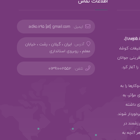
اطلاعات تماس
ایمیل:
adko.ir95 [at] gmail.com
،
آدرس:
ایران ، گیلان ، رشت ، خیابان
بلیغات کوشا،
معلم ، روبروی استانداری
ز کارآفرینی جوانان
 آغاز کرد.
تلفن:
01391002552
سب‌وکارها را به
ی مؤثر، به
ی داشته
رخوردار شوند.
رزشمند در
هر آنچه به