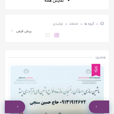
نمایش همه
گروه ها
خدمات
تولیدی
ویترین
ویژه
به
شه
خد