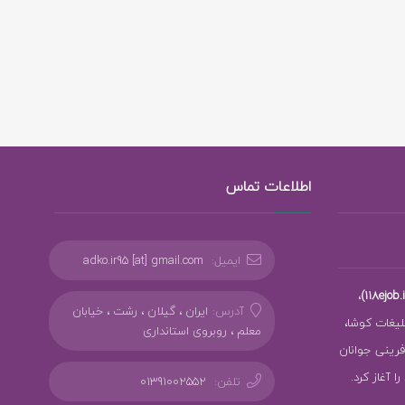
اطلاعات تماس
ایمیل:
adko.ir95 [at] gmail.com
،
آدرس:
ایران ، گیلان ، رشت ، خیابان
بلیغات کوشا،
معلم ، روبروی استانداری
ز کارآفرینی جوانان
 آغاز کرد.
تلفن:
01391002552