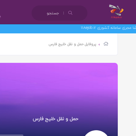
جستجو
 کشوری 118ejob.ir
پروفایل حمل و نقل خلیج فارس
حمل و نقل خلیج فارس