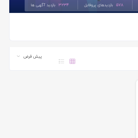
578
بازدیدهای پروفایل
3234
بازدید آگهی ها