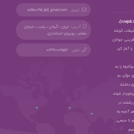
ایمیل:
adko.ir95 [at] gmail.com
،
آدرس:
ایران ، گیلان ، رشت ، خیابان
بلیغات کوشا،
معلم ، روبروی استانداری
ز کارآفرینی جوانان
 آغاز کرد.
تلفن:
01391002552
سب‌وکارها را به
ی مؤثر، به
ی داشته
رخوردار شوند.
رزشمند در
هر آنچه به
 تا منبعی
یم.