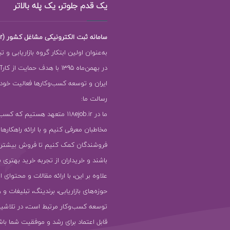
یک قدم جلوتر، یک پله بالاتر
سامانه ثبت الکترونیکی مشاغل کشور (118ejob.ir)
به‌عنوان اولین ابتکار گروه بازاریابی و ت
در بهمن‌ماه 1395 با هدف حمایت ا
ایران و توسعه کسب‌وکارها فعالیت خود را
رسالت ما:
ما در 118ejob.ir متعهد هستیم که ک
مخاطبان معرفی کنیم و با ارائه راهکارها
فروشندگان کمک کنیم تا فروش بیشتر
باشند و خریداران از تجربه خرید بهتری ب
علاوه بر این، با ارائه مقالات و محتوای ا
حوزه‌های بازاریابی، برندینگ، تبلیغات و 
توسعه کسب‌وکار مرتبط است، در تلاشیم
قابل اعتماد برای رشد و موفقیت شما باش