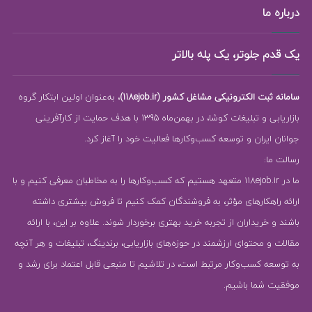
درباره ما
یک قدم جلوتر، یک پله بالاتر
سامانه ثبت الکترونیکی مشاغل کشور (118ejob.ir)
، به‌عنوان اولین ابتکار گروه
بازاریابی و تبلیغات کوشا، در بهمن‌ماه 1395 با هدف حمایت از کارآفرینی
جوانان ایران و توسعه کسب‌وکارها فعالیت خود را آغاز کرد.
رسالت ما:
ما در 118ejob.ir متعهد هستیم که کسب‌وکارها را به مخاطبان معرفی کنیم و با
ارائه راهکارهای مؤثر، به فروشندگان کمک کنیم تا فروش بیشتری داشته
باشند و خریداران از تجربه خرید بهتری برخوردار شوند. علاوه بر این، با ارائه
مقالات و محتوای ارزشمند در حوزه‌های بازاریابی، برندینگ، تبلیغات و هر آنچه
به توسعه کسب‌وکار مرتبط است، در تلاشیم تا منبعی قابل اعتماد برای رشد و
موفقیت شما باشیم.