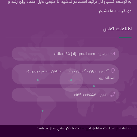
به توسعه کسب‌وکار مرتبط است، در تلاشیم تا منبعی قابل اعتماد برای رشد و
موفقیت شما باشیم.
اطلاعات تماس
ایمیل:
adko.ir95 [at] gmail.com
آدرس:
ایران ، گیلان ، رشت ، خیابان معلم ، روبروی
استانداری
تلفن:
01391002552
استفاده از اطلاعات مشاغل این سایت با ذکر منبع مجاز میباشد.