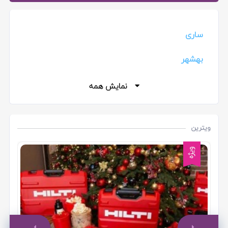
ساری
بهشهر
قائمشهر
نمایش همه
بابل
ویترین
رامسر
ویژه
نوشهر
به
چالوس
بابلسر