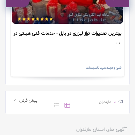
رویان
مر
آمل
تنکابن
بهترین تعمیرات تراز لیزری در بابل - خدمات فنی هیلتی در
فریدونکنار
بابل
کلاردشت
فنی و مهندسی، تاسیسات
محمود آباد
نور
چمستان
مازندران
سوادکوه
آگهی های استان مازندران
نشتارود