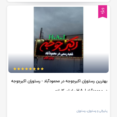
ویژه
بهترین رستوران اکبرجوجه در محمودآباد - رستوران اکبرجوجه
برادران کلبادی H.A.J در محمودآباد
پذیرائی و رستوران، رستوران