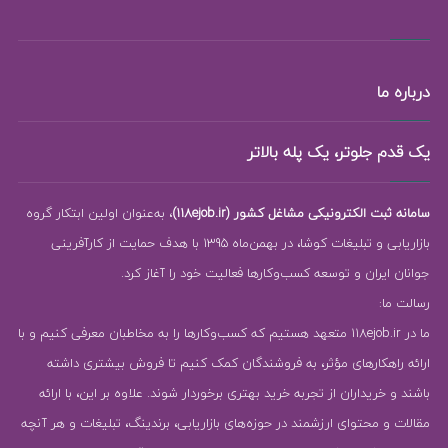
درباره ما
یک قدم جلوتر، یک پله بالاتر
سامانه ثبت الکترونیکی مشاغل کشور (118ejob.ir)
، به‌عنوان اولین ابتکار گروه
بازاریابی و تبلیغات کوشا، در بهمن‌ماه 1395 با هدف حمایت از کارآفرینی
جوانان ایران و توسعه کسب‌وکارها فعالیت خود را آغاز کرد.
رسالت ما:
ما در 118ejob.ir متعهد هستیم که کسب‌وکارها را به مخاطبان معرفی کنیم و با
ارائه راهکارهای مؤثر، به فروشندگان کمک کنیم تا فروش بیشتری داشته
باشند و خریداران از تجربه خرید بهتری برخوردار شوند. علاوه بر این، با ارائه
مقالات و محتوای ارزشمند در حوزه‌های بازاریابی، برندینگ، تبلیغات و هر آنچه