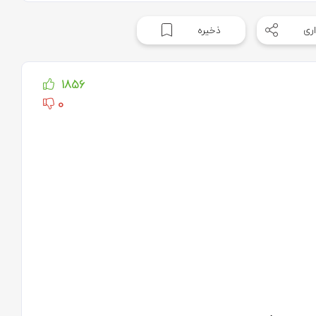
ری
ذخیره
1856
0