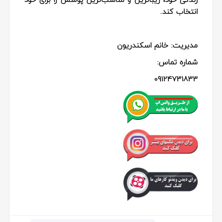
انتخاب کند.
مدیریت: خانم اسکندریون
شماره تماس:
09124731833