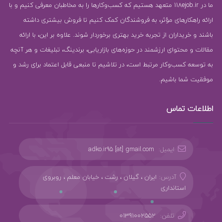
ما در 118ejob.ir متعهد هستیم که کسب‌وکارها را به مخاطبان معرفی کنیم و با
ارائه راهکارهای مؤثر، به فروشندگان کمک کنیم تا فروش بیشتری داشته
باشند و خریداران از تجربه خرید بهتری برخوردار شوند. علاوه بر این، با ارائه
مقالات و محتوای ارزشمند در حوزه‌های بازاریابی، برندینگ، تبلیغات و هر آنچه
به توسعه کسب‌وکار مرتبط است، در تلاشیم تا منبعی قابل اعتماد برای رشد و
موفقیت شما باشیم.
اطلاعات تماس
ایمیل:
adko.ir95 [at] gmail.com
آدرس:
ایران ، گیلان ، رشت ، خیابان معلم ، روبروی
استانداری
تلفن:
01391002552