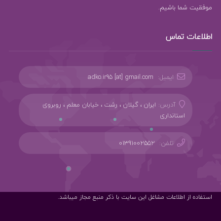
موفقیت شما باشیم.
اطلاعات تماس
ایمیل:
adko.ir95 [at] gmail.com
آدرس:
ایران ، گیلان ، رشت ، خیابان معلم ، روبروی
استانداری
تلفن:
01391002552
استفاده از اطلاعات مشاغل این سایت با ذکر منبع مجاز میباشد.