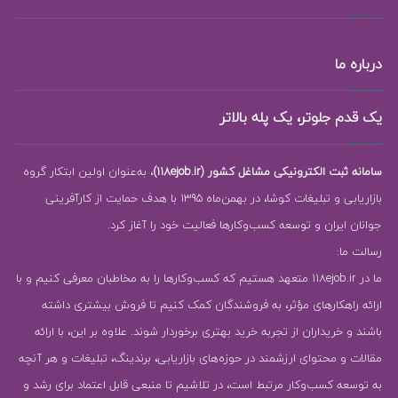
درباره ما
یک قدم جلوتر، یک پله بالاتر
سامانه ثبت الکترونیکی مشاغل کشور (118ejob.ir)
، به‌عنوان اولین ابتکار گروه
بازاریابی و تبلیغات کوشا، در بهمن‌ماه 1395 با هدف حمایت از کارآفرینی
جوانان ایران و توسعه کسب‌وکارها فعالیت خود را آغاز کرد.
رسالت ما:
ما در 118ejob.ir متعهد هستیم که کسب‌وکارها را به مخاطبان معرفی کنیم و با
ارائه راهکارهای مؤثر، به فروشندگان کمک کنیم تا فروش بیشتری داشته
باشند و خریداران از تجربه خرید بهتری برخوردار شوند. علاوه بر این، با ارائه
مقالات و محتوای ارزشمند در حوزه‌های بازاریابی، برندینگ، تبلیغات و هر آنچه
به توسعه کسب‌وکار مرتبط است، در تلاشیم تا منبعی قابل اعتماد برای رشد و