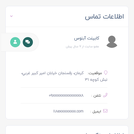
اطلاعات تماس
کابینت آبنوس
عضو سایت از 7 سال پیش
موقعیت:
کرمان، رفسنجان خيابان امير كبير غربي،
نبش كوچه ٣١
تلفن :
٠٩xxxxxxxxxxxxxxxx٨
ایمیل :
118exxxxxxxxx.com