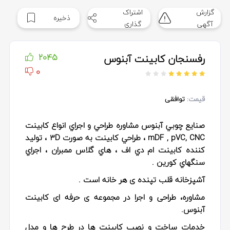
گزارش
اشتراک
ذخیره
آگهی
گذاری
رفسنجان کابینت آبنوس
2045
0
قیمت:
توافقی
صنايع چوبي آبنوس مشاوره طراحي و اجراي انواع كابينت
mDF , pVC, CNC ، طراحي كابينت به صورت 3D ، توليد
كننده كابينت ام دي اف ، هاي گلاس ممبران ، اجراي
سنگهاي كورين .
آشپزخانه قلب تپنده ی هر خانه است .
مشاوره، طراحی و اجرا در مجموعه ی حرفه ای کابینت
آبنوس.
خدمات ساخت و نصب کابینت ها در طرح ها و مدل