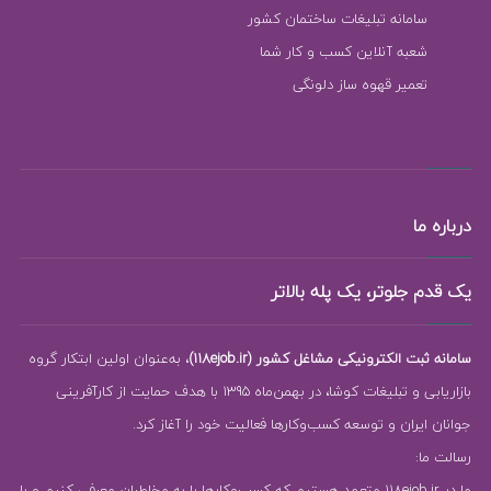
سامانه تبلیغات ساختمان کشور
شعبه آنلاین کسب و کار شما
تعمیر قهوه ساز دلونگی
درباره ما
یک قدم جلوتر، یک پله بالاتر
سامانه ثبت الکترونیکی مشاغل کشور (118ejob.ir)
، به‌عنوان اولین ابتکار گروه
بازاریابی و تبلیغات کوشا، در بهمن‌ماه 1395 با هدف حمایت از کارآفرینی
جوانان ایران و توسعه کسب‌وکارها فعالیت خود را آغاز کرد.
رسالت ما:
ما در 118ejob.ir متعهد هستیم که کسب‌وکارها را به مخاطبان معرفی کنیم و با