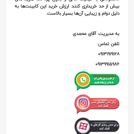
بیش از حد خریداری کنند. ارزش خرید این کابینت‌ها به
دلیل دوام و زیبایی آن‌ها بسیار بالاست.
به مدیریت: آقای محمدی
تلفن تماس:
09131919128
09139915986