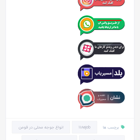
118ejob
انواع جوجه محلی در فومن
برچسب ها