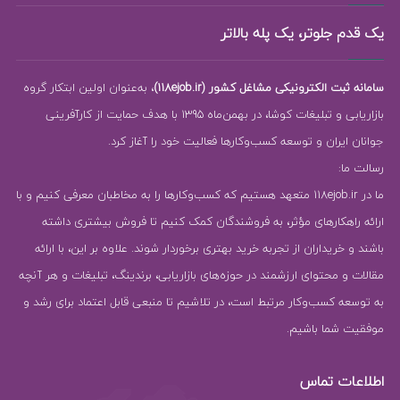
یک قدم جلوتر، یک پله بالاتر
سامانه ثبت الکترونیکی مشاغل کشور (118ejob.ir)
، به‌عنوان اولین ابتکار گروه
بازاریابی و تبلیغات کوشا، در بهمن‌ماه 1395 با هدف حمایت از کارآفرینی
جوانان ایران و توسعه کسب‌وکارها فعالیت خود را آغاز کرد.
رسالت ما:
ما در 118ejob.ir متعهد هستیم که کسب‌وکارها را به مخاطبان معرفی کنیم و با
ارائه راهکارهای مؤثر، به فروشندگان کمک کنیم تا فروش بیشتری داشته
باشند و خریداران از تجربه خرید بهتری برخوردار شوند. علاوه بر این، با ارائه
مقالات و محتوای ارزشمند در حوزه‌های بازاریابی، برندینگ، تبلیغات و هر آنچه
به توسعه کسب‌وکار مرتبط است، در تلاشیم تا منبعی قابل اعتماد برای رشد و
موفقیت شما باشیم.
اطلاعات تماس