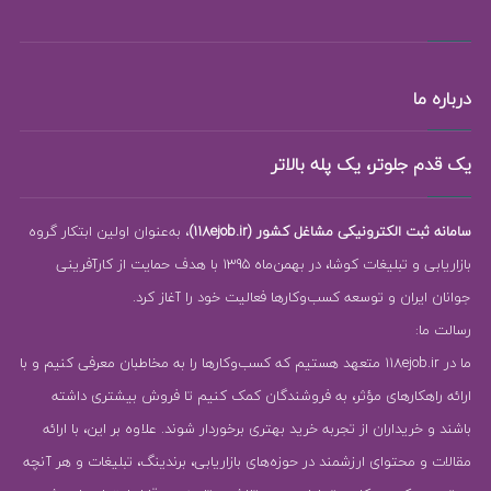
درباره ما
یک قدم جلوتر، یک پله بالاتر
سامانه ثبت الکترونیکی مشاغل کشور (118ejob.ir)
، به‌عنوان اولین ابتکار گروه
بازاریابی و تبلیغات کوشا، در بهمن‌ماه 1395 با هدف حمایت از کارآفرینی
جوانان ایران و توسعه کسب‌وکارها فعالیت خود را آغاز کرد.
رسالت ما:
ما در 118ejob.ir متعهد هستیم که کسب‌وکارها را به مخاطبان معرفی کنیم و با
ارائه راهکارهای مؤثر، به فروشندگان کمک کنیم تا فروش بیشتری داشته
باشند و خریداران از تجربه خرید بهتری برخوردار شوند. علاوه بر این، با ارائه
مقالات و محتوای ارزشمند در حوزه‌های بازاریابی، برندینگ، تبلیغات و هر آنچه