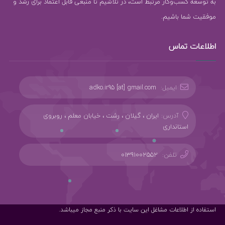
به توسعه کسب‌وکار مرتبط است، در تلاشیم تا منبعی قابل اعتماد برای رشد و
موفقیت شما باشیم.
اطلاعات تماس
ایمیل:
adko.ir95 [at] gmail.com
آدرس:
ایران ، گیلان ، رشت ، خیابان معلم ، روبروی
استانداری
تلفن:
01391002552
استفاده از اطلاعات مشاغل این سایت با ذکر منبع مجاز میباشد.