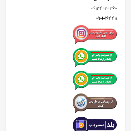
09134030360
09010164411