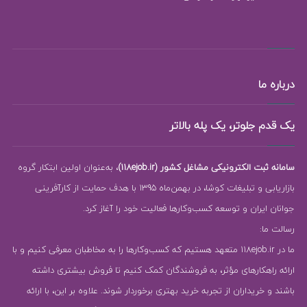
درباره ما
یک قدم جلوتر، یک پله بالاتر
سامانه ثبت الکترونیکی مشاغل کشور (118ejob.ir)
، به‌عنوان اولین ابتکار گروه
بازاریابی و تبلیغات کوشا، در بهمن‌ماه 1395 با هدف حمایت از کارآفرینی
جوانان ایران و توسعه کسب‌وکارها فعالیت خود را آغاز کرد.
رسالت ما:
ما در 118ejob.ir متعهد هستیم که کسب‌وکارها را به مخاطبان معرفی کنیم و با
ارائه راهکارهای مؤثر، به فروشندگان کمک کنیم تا فروش بیشتری داشته
باشند و خریداران از تجربه خرید بهتری برخوردار شوند. علاوه بر این، با ارائه