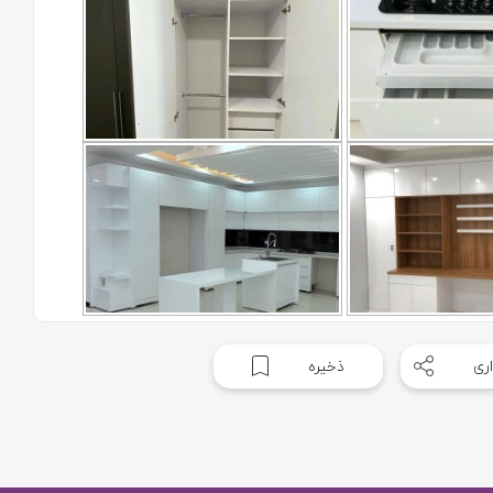
ری
ذخیره