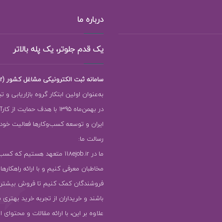
درباره ما
یک قدم جلوتر، یک پله بالاتر
سامانه ثبت الکترونیکی مشاغل کشور (118ejob.ir)
به‌عنوان اولین ابتکار گروه بازاریابی و ت
در بهمن‌ماه 1395 با هدف حمایت ا
ایران و توسعه کسب‌وکارها فعالیت خود را
رسالت ما:
ما در 118ejob.ir متعهد هستیم که ک
مخاطبان معرفی کنیم و با ارائه راهکارها
فروشندگان کمک کنیم تا فروش بیشتر
باشند و خریداران از تجربه خرید بهتری ب
علاوه بر این، با ارائه مقالات و محتوای ا