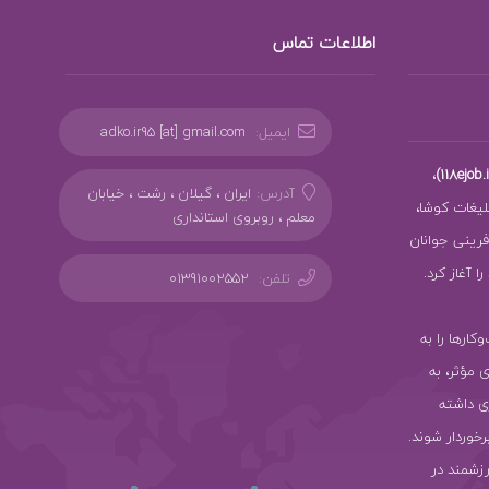
اطلاعات تماس
ایمیل:
adko.ir95 [at] gmail.com
،
آدرس:
ایران ، گیلان ، رشت ، خیابان
بلیغات کوشا،
معلم ، روبروی استانداری
ز کارآفرینی جوانان
 آغاز کرد.
تلفن:
01391002552
سب‌وکارها را به
ی مؤثر، به
ی داشته
رخوردار شوند.
رزشمند در