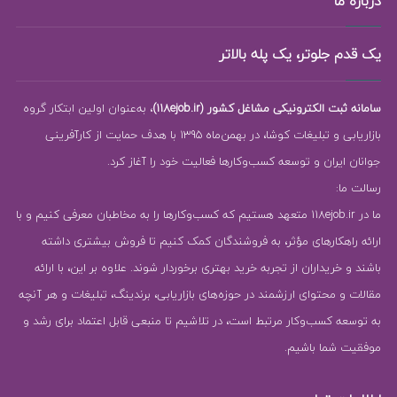
درباره ما
یک قدم جلوتر، یک پله بالاتر
سامانه ثبت الکترونیکی مشاغل کشور (118ejob.ir)
، به‌عنوان اولین ابتکار گروه
بازاریابی و تبلیغات کوشا، در بهمن‌ماه 1395 با هدف حمایت از کارآفرینی
جوانان ایران و توسعه کسب‌وکارها فعالیت خود را آغاز کرد.
رسالت ما:
ما در 118ejob.ir متعهد هستیم که کسب‌وکارها را به مخاطبان معرفی کنیم و با
ارائه راهکارهای مؤثر، به فروشندگان کمک کنیم تا فروش بیشتری داشته
باشند و خریداران از تجربه خرید بهتری برخوردار شوند. علاوه بر این، با ارائه
مقالات و محتوای ارزشمند در حوزه‌های بازاریابی، برندینگ، تبلیغات و هر آنچه
به توسعه کسب‌وکار مرتبط است، در تلاشیم تا منبعی قابل اعتماد برای رشد و
موفقیت شما باشیم.