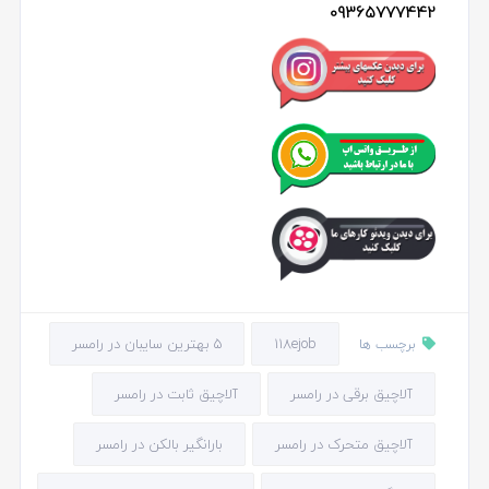
09365777442
118ejob
5 بهترین سایبان در رامسر
برچسب ها
آلاچیق برقی در رامسر
آلاچیق ثابت در رامسر
آلاچیق متحرک در رامسر
بارانگیر بالکن در رامسر