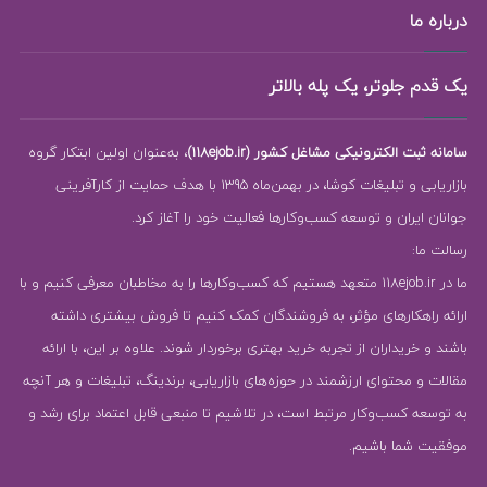
درباره ما
یک قدم جلوتر، یک پله بالاتر
سامانه ثبت الکترونیکی مشاغل کشور (118ejob.ir)
، به‌عنوان اولین ابتکار گروه
بازاریابی و تبلیغات کوشا، در بهمن‌ماه 1395 با هدف حمایت از کارآفرینی
جوانان ایران و توسعه کسب‌وکارها فعالیت خود را آغاز کرد.
رسالت ما:
ما در 118ejob.ir متعهد هستیم که کسب‌وکارها را به مخاطبان معرفی کنیم و با
ارائه راهکارهای مؤثر، به فروشندگان کمک کنیم تا فروش بیشتری داشته
باشند و خریداران از تجربه خرید بهتری برخوردار شوند. علاوه بر این، با ارائه
مقالات و محتوای ارزشمند در حوزه‌های بازاریابی، برندینگ، تبلیغات و هر آنچه
به توسعه کسب‌وکار مرتبط است، در تلاشیم تا منبعی قابل اعتماد برای رشد و
موفقیت شما باشیم.