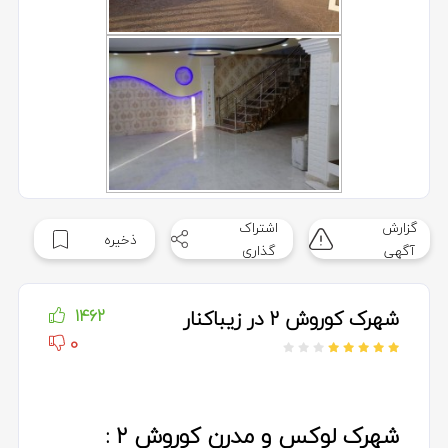
گزارش
اشتراک
ذخیره
آگهی
گذاری
شهرک کوروش 2 در زیباکنار
1462
0
شهرک لوکس و مدرن کوروش ٢ :