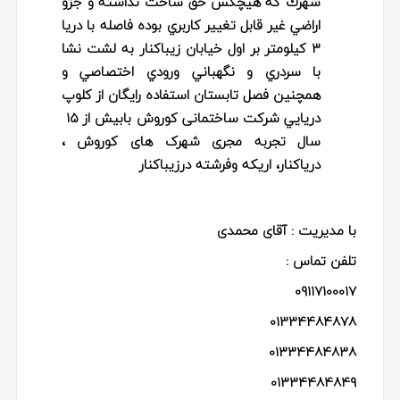
شهرك كه هيچكس حق ساخت نداشته و جزو
اراضي غير قابل تغيير كاربري بوده فاصله با دريا
٣ كيلومتر بر اول خيابان زيباكنار به لشت نشا
با سردري و نگهباني ورودي اختصاصي و
همچنين فصل تابستان استفاده رايگان از كلوپ
دريايي شرکت ساختمانی کوروش بابیش از ۱۵
سال تجربه مجری شهرک های کوروش ،
دریاکنار، اریکه وفرشته درزیباکنار
با مدیریت : آقای محمدی
تلفن تماس :
09117100017
01334484878
01334484838
01334484849