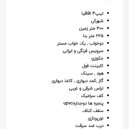
تیپ۴ اقاقیا
شهرکی
300 متر زمین
225 متر بنا
دوخواب , یک خواب مستر
سرویس فرنگی‌ و ایرانی
جکوزی
کابینت فول
هود , سینک
گاز ,کمد دیواری , کاغذ دیواری
تراس شرقی و غربی
کف سرامیک
پنجره ها دوجدارهupvc
سقف کناف
نورپردازی
درب ضد سرقت