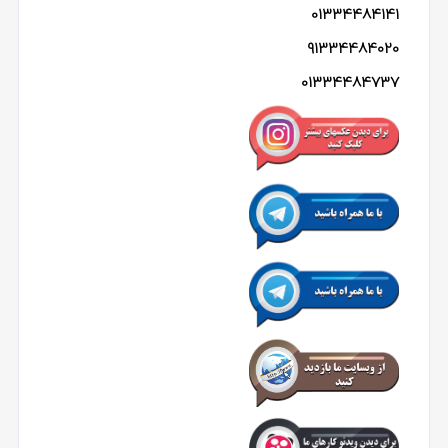
01334484141
91334484020
01334484737