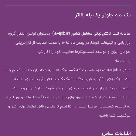
یک قدم جلوتر، یک پله بالاتر
سامانه ثبت الکترونیکی مشاغل کشور (118ejob.ir)
، به‌عنوان اولین ابتکار گروه
بازاریابی و تبلیغات کوشا، در بهمن‌ماه 1395 با هدف حمایت از کارآفرینی
جوانان ایران و توسعه کسب‌وکارها فعالیت خود را آغاز کرد.
رسالت ما:
ما در 118ejob.ir متعهد هستیم که کسب‌وکارها را به مخاطبان معرفی کنیم و با
ارائه راهکارهای مؤثر، به فروشندگان کمک کنیم تا فروش بیشتری داشته
باشند و خریداران از تجربه خرید بهتری برخوردار شوند. علاوه بر این، با ارائه
مقالات و محتوای ارزشمند در حوزه‌های بازاریابی، برندینگ، تبلیغات و هر آنچه
به توسعه کسب‌وکار مرتبط است، در تلاشیم تا منبعی قابل اعتماد برای رشد و
موفقیت شما باشیم.
اطلاعات تماس