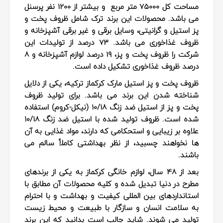
مساحت کل 75000 متر مربع و بیشتر از 1200 نفر پرسنل
می باشد. محصولات این برند ترک شامل ظروف پخت و
پز استیل و گرانیتی، وسایل برقی و غیر برقی آشپزخانه و
ظروف غذاخوری می باشد. 73 درصد از تولیدات این
شرکت را ظروف پخت و پز، 19 درصد لوازم آشپزخانه و 8
درصد ظروف غذاخوری تشکیل داده است.
ظروف پخت و پز استیل مارک کرکماز ترکیه، یکی از دلایل
شناخته شدن این برند می باشد. برای تولید ظروف
پخت و پز از استیل ضد زنگ 10/18 (نیکل-کروم) استفاده
شده است. ظروف تولید شده با استیل ضد زنگ 10/18
علاوه بر زیبایی و استحکامی که دارند، مواد غذایی به آن
ها نخواهند چسبید، از نظر بهداشتی کاملاً سالم می
باشند.
بعد از 48 سال، لوازم خانگی کرکماز به یکی از برندهای
مطرح در دنیا تبدیل شده و کلیه محصولات آن مطابق با
استانداردهای بین المللی کیفیت و بهداشت و با احترام
به سلامت انسان و سازگار با طبیعت و محیط زیست
تولید می شوند. شاید جالب است بدانید که این برند