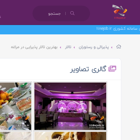
جستجو
پذیرائی و رستوران
تالار
بهترین تالار پذیرایی در مراغه
گالری تصاویر