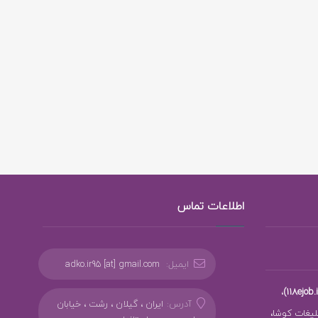
اطلاعات تماس
ایمیل:
adko.ir95 [at] gmail.com
،
آدرس:
ایران ، گیلان ، رشت ، خیابان
بلیغات کوشا،