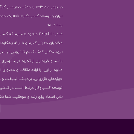
در بهمن‌ماه 1395 با هدف حمایت ا
ایران و توسعه کسب‌وکارها فعالیت خود را
رسالت ما:
ما در 118ejob.ir متعهد هستیم که ک
مخاطبان معرفی کنیم و با ارائه راهکارها
فروشندگان کمک کنیم تا فروش بیشتر
باشند و خریداران از تجربه خرید بهتری ب
علاوه بر این، با ارائه مقالات و محتوای ا
حوزه‌های بازاریابی، برندینگ، تبلیغات و 
توسعه کسب‌وکار مرتبط است، در تلاشیم
قابل اعتماد برای رشد و موفقیت شما باش