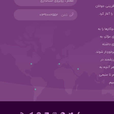
معلم ، روبروی استانداری
ز کارآفرینی جوانان
 آغاز کرد.
تلفن:
01391002552
سب‌وکارها را به
ی مؤثر، به
ی داشته
رخوردار شوند.
رزشمند در
هر آنچه به
 تا منبعی
یم.