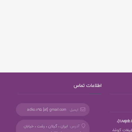
اطلاعات تماس
ایمیل:
adko.ir95 [at] gmail.com
،
آدرس:
ایران ، گیلان ، رشت ، خیابان
بلیغات کوشا،