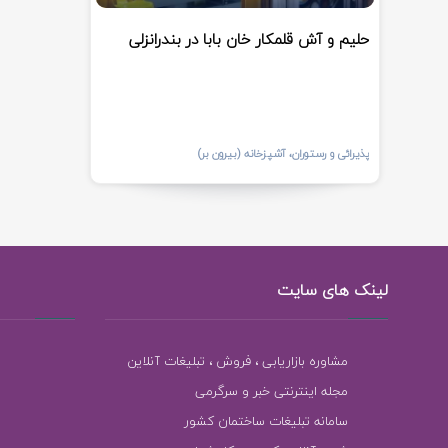
حلیم و آش قلمکار خان بابا در بندرانزلی
پذیرائی و رستوران، آشپزخانه (بیرون بر)
لینک های سایت
مشاوره بازاریابی ، فروش ، تبلیغات آنلاین
مجله اینترنتی خبر و سرگرمی
سامانه تبلیغات ساختمان کشور