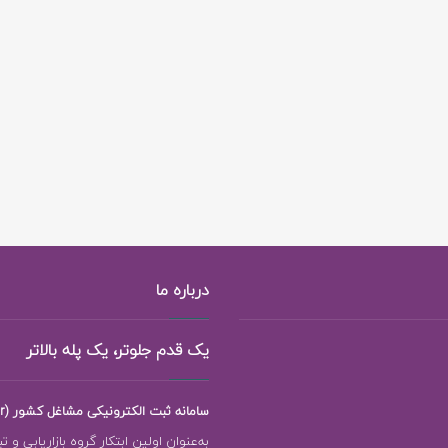
درباره ما
یک قدم جلوتر، یک پله بالاتر
سامانه ثبت الکترونیکی مشاغل کشور (118ejob.ir)
به‌عنوان اولین ابتکار گروه بازاریابی و ت