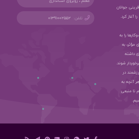
معلم ، روبروی استانداری
ز کارآفرینی جوانان
 آغاز کرد.
تلفن:
01391002552
سب‌وکارها را به
ی مؤثر، به
ی داشته
رخوردار شوند.
رزشمند در
هر آنچه به
 تا منبعی
یم.