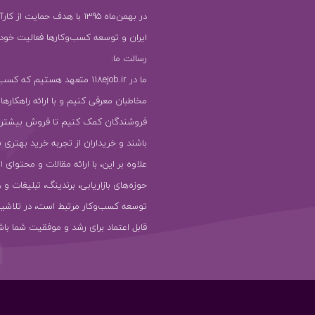
در بهمن‌ماه 1395 با هدف حمایت ا
ایران و توسعه کسب‌وکارها فعالیت خود را
رسالت ما:
ما در 118ejob.ir متعهد هستیم که ک
مخاطبان معرفی کنیم و با ارائه راهکارها
فروشندگان کمک کنیم تا فروش بیشتر
باشند و خریداران از تجربه خرید بهتری ب
علاوه بر این، با ارائه مقالات و محتوای ا
حوزه‌های بازاریابی، برندینگ، تبلیغات و 
توسعه کسب‌وکار مرتبط است، در تلاشیم
قابل اعتماد برای رشد و موفقیت شما باش