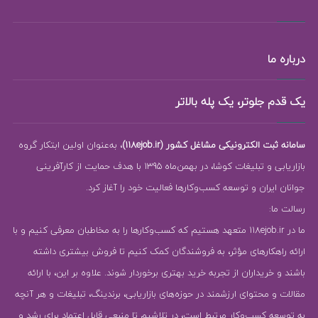
درباره ما
یک قدم جلوتر، یک پله بالاتر
سامانه ثبت الکترونیکی مشاغل کشور (118ejob.ir)
، به‌عنوان اولین ابتکار گروه
بازاریابی و تبلیغات کوشا، در بهمن‌ماه 1395 با هدف حمایت از کارآفرینی
جوانان ایران و توسعه کسب‌وکارها فعالیت خود را آغاز کرد.
رسالت ما:
ما در 118ejob.ir متعهد هستیم که کسب‌وکارها را به مخاطبان معرفی کنیم و با
ارائه راهکارهای مؤثر، به فروشندگان کمک کنیم تا فروش بیشتری داشته
باشند و خریداران از تجربه خرید بهتری برخوردار شوند. علاوه بر این، با ارائه
مقالات و محتوای ارزشمند در حوزه‌های بازاریابی، برندینگ، تبلیغات و هر آنچه
به توسعه کسب‌وکار مرتبط است، در تلاشیم تا منبعی قابل اعتماد برای رشد و