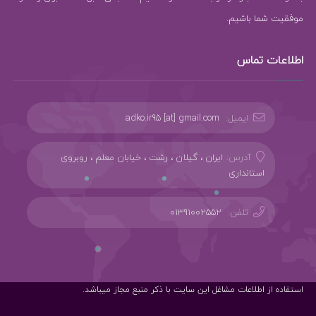
موفقیت شما باشیم.
اطلاعات تماس
ایمیل:
adko.ir95 [at] gmail.com
آدرس:
ایران ، گیلان ، رشت ، خیابان معلم ، روبروی
استانداری
تلفن:
01391002552
استفاده از اطلاعات مشاغل این سایت با ذکر منبع مجاز میباشد.