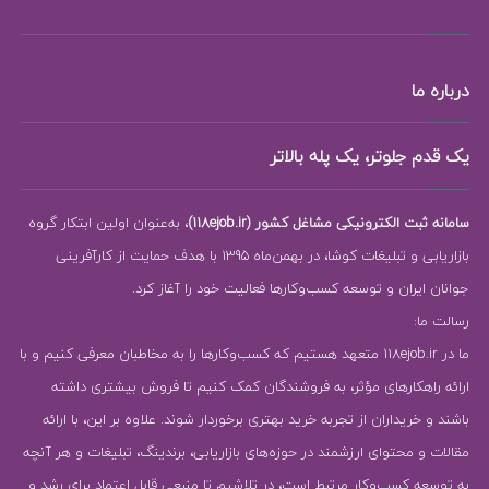
درباره ما
یک قدم جلوتر، یک پله بالاتر
سامانه ثبت الکترونیکی مشاغل کشور (118ejob.ir)
، به‌عنوان اولین ابتکار گروه
بازاریابی و تبلیغات کوشا، در بهمن‌ماه 1395 با هدف حمایت از کارآفرینی
جوانان ایران و توسعه کسب‌وکارها فعالیت خود را آغاز کرد.
رسالت ما:
ما در 118ejob.ir متعهد هستیم که کسب‌وکارها را به مخاطبان معرفی کنیم و با
ارائه راهکارهای مؤثر، به فروشندگان کمک کنیم تا فروش بیشتری داشته
باشند و خریداران از تجربه خرید بهتری برخوردار شوند. علاوه بر این، با ارائه
مقالات و محتوای ارزشمند در حوزه‌های بازاریابی، برندینگ، تبلیغات و هر آنچه
به توسعه کسب‌وکار مرتبط است، در تلاشیم تا منبعی قابل اعتماد برای رشد و