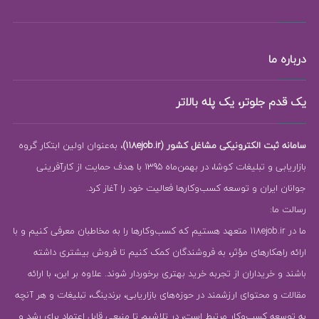
درباره ما
یک قدم جلوتر، یک پله بالاتر
سامانه ثبت الکترونیکی مشاغل کشور (118ejob.ir)
، به‌عنوان اولین ابتکار گروه
بازاریابی و تبلیغات کوشا، در بهمن‌ماه 1395 با هدف حمایت از کارآفرینی
جوانان ایران و توسعه کسب‌وکارها فعالیت خود را آغاز کرد.
رسالت ما:
ما در 118ejob.ir متعهد هستیم که کسب‌وکارها را به مخاطبان معرفی کنیم و با
ارائه راهکارهای مؤثر، به فروشندگان کمک کنیم تا فروش بیشتری داشته
باشند و خریداران از تجربه خرید بهتری برخوردار شوند. علاوه بر این، با ارائه
مقالات و محتوای ارزشمند در حوزه‌های بازاریابی، برندینگ، تبلیغات و هر آنچه
به توسعه کسب‌وکار مرتبط است، در تلاشیم تا منبعی قابل اعتماد برای رشد و