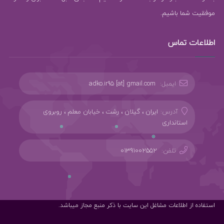
موفقیت شما باشیم.
اطلاعات تماس
ایمیل:
adko.ir95 [at] gmail.com
آدرس:
ایران ، گیلان ، رشت ، خیابان معلم ، روبروی
استانداری
تلفن:
01391002552
استفاده از اطلاعات مشاغل این سایت با ذکر منبع مجاز میباشد.