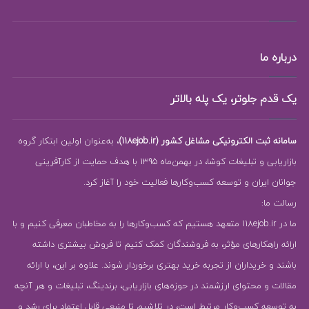
درباره ما
یک قدم جلوتر، یک پله بالاتر
سامانه ثبت الکترونیکی مشاغل کشور (118ejob.ir)
، به‌عنوان اولین ابتکار گروه
بازاریابی و تبلیغات کوشا، در بهمن‌ماه 1395 با هدف حمایت از کارآفرینی
جوانان ایران و توسعه کسب‌وکارها فعالیت خود را آغاز کرد.
رسالت ما:
ما در 118ejob.ir متعهد هستیم که کسب‌وکارها را به مخاطبان معرفی کنیم و با
ارائه راهکارهای مؤثر، به فروشندگان کمک کنیم تا فروش بیشتری داشته
باشند و خریداران از تجربه خرید بهتری برخوردار شوند. علاوه بر این، با ارائه
مقالات و محتوای ارزشمند در حوزه‌های بازاریابی، برندینگ، تبلیغات و هر آنچه
به توسعه کسب‌وکار مرتبط است، در تلاشیم تا منبعی قابل اعتماد برای رشد و