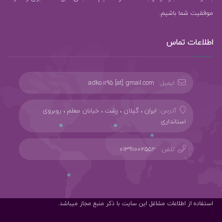
موفقیت شما باشیم.
اطلاعات تماس
ایمیل:
adko.ir95 [at] gmail.com
آدرس:
ایران ، گیلان ، رشت ، خیابان معلم ، روبروی
استانداری
تلفن:
01391002552
استفاده از اطلاعات مشاغل این سایت با ذکر منبع مجاز میباشد.