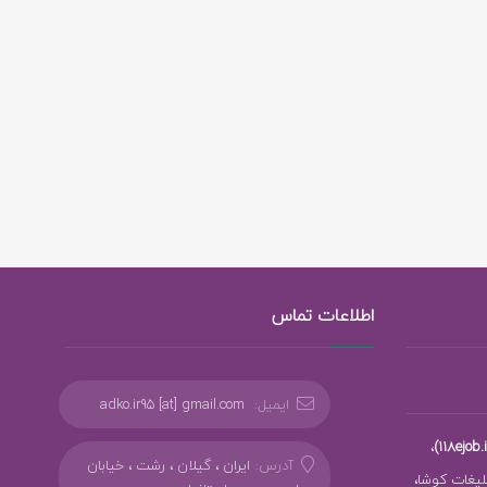
اطلاعات تماس
ایمیل:
adko.ir95 [at] gmail.com
،
آدرس:
ایران ، گیلان ، رشت ، خیابان
بلیغات کوشا،