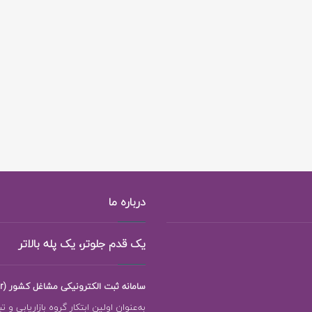
درباره ما
یک قدم جلوتر، یک پله بالاتر
سامانه ثبت الکترونیکی مشاغل کشور (118ejob.ir)
به‌عنوان اولین ابتکار گروه بازاریابی و ت