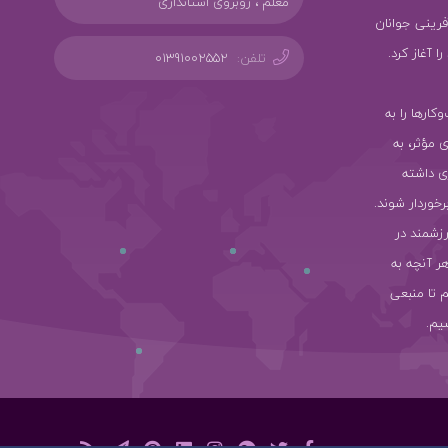
معلم ، روبروی استانداری
ز کارآفرینی جوانان
 آغاز کرد.
تلفن:
01391002552
سب‌وکارها را به
ی مؤثر، به
ی داشته
رخوردار شوند.
رزشمند در
هر آنچه به
 تا منبعی
یم.