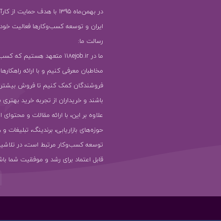
در بهمن‌ماه 1395 با هدف حمایت ا
ایران و توسعه کسب‌وکارها فعالیت خود را
رسالت ما:
ما در 118ejob.ir متعهد هستیم که ک
مخاطبان معرفی کنیم و با ارائه راهکارها
فروشندگان کمک کنیم تا فروش بیشتر
باشند و خریداران از تجربه خرید بهتری ب
علاوه بر این، با ارائه مقالات و محتوای ا
حوزه‌های بازاریابی، برندینگ، تبلیغات و 
توسعه کسب‌وکار مرتبط است، در تلاشیم
قابل اعتماد برای رشد و موفقیت شما باش