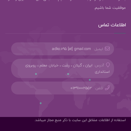
موفقیت شما باشیم.
اطلاعات تماس
ایمیل:
adko.ir95 [at] gmail.com
آدرس:
ایران ، گیلان ، رشت ، خیابان معلم ، روبروی
استانداری
تلفن:
01391002552
استفاده از اطلاعات مشاغل این سایت با ذکر منبع مجاز میباشد.