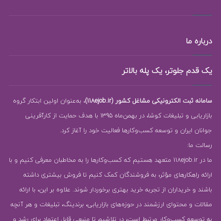
درباره ما
یک قدم جلوتر، یک پله بالاتر
سامانه ثبت الکترونیکی مشاغل کشور (118ejob.ir)
، به‌عنوان اولین ابتکار گروه
بازاریابی و تبلیغات کوشا، در بهمن‌ماه 1395 با هدف حمایت از کارآفرینی
جوانان ایران و توسعه کسب‌وکارها فعالیت خود را آغاز کرد.
رسالت ما:
ما در 118ejob.ir متعهد هستیم که کسب‌وکارها را به مخاطبان معرفی کنیم و با
ارائه راهکارهای مؤثر، به فروشندگان کمک کنیم تا فروش بیشتری داشته
باشند و خریداران از تجربه خرید بهتری برخوردار شوند. علاوه بر این، با ارائه
مقالات و محتوای ارزشمند در حوزه‌های بازاریابی، برندینگ، تبلیغات و هر آنچه
به توسعه کسب‌وکار مرتبط است، در تلاشیم تا منبعی قابل اعتماد برای رشد و