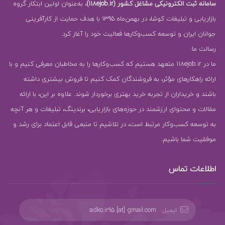
سامانه ثبت الکترونیکی مشاغل کشور (118ejob.ir)
، به‌عنوان اولین ابتکار گروه
بازاریابی و تبلیغات کوشا، در بهمن‌ماه 1395 با هدف حمایت از کارآفرینی
جوانان ایران و توسعه کسب‌وکارها فعالیت خود را آغاز کرد.
رسالت ما:
ما در 118ejob.ir متعهد هستیم که کسب‌وکارها را به مخاطبان معرفی کنیم و با
ارائه راهکارهای مؤثر، به فروشندگان کمک کنیم تا فروش بیشتری داشته
باشند و خریداران از تجربه خرید بهتری برخوردار شوند. علاوه بر این، با ارائه
مقالات و محتوای ارزشمند در حوزه‌های بازاریابی، برندینگ، تبلیغات و هر آنچه
به توسعه کسب‌وکار مرتبط است، در تلاشیم تا منبعی قابل اعتماد برای رشد و
موفقیت شما باشیم.
اطلاعات تماس
ایمیل:
adko.ir95 [at] gmail.com