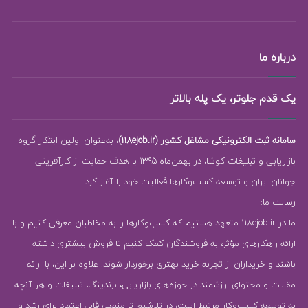
درباره ما
یک قدم جلوتر، یک پله بالاتر
سامانه ثبت الکترونیکی مشاغل کشور (118ejob.ir)
، به‌عنوان اولین ابتکار گروه
بازاریابی و تبلیغات کوشا، در بهمن‌ماه 1395 با هدف حمایت از کارآفرینی
جوانان ایران و توسعه کسب‌وکارها فعالیت خود را آغاز کرد.
رسالت ما:
ما در 118ejob.ir متعهد هستیم که کسب‌وکارها را به مخاطبان معرفی کنیم و با
ارائه راهکارهای مؤثر، به فروشندگان کمک کنیم تا فروش بیشتری داشته
باشند و خریداران از تجربه خرید بهتری برخوردار شوند. علاوه بر این، با ارائه
مقالات و محتوای ارزشمند در حوزه‌های بازاریابی، برندینگ، تبلیغات و هر آنچه
به توسعه کسب‌وکار مرتبط است، در تلاشیم تا منبعی قابل اعتماد برای رشد و