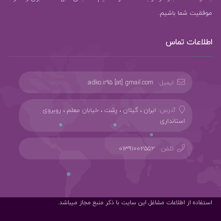
موفقیت شما باشیم.
اطلاعات تماس
ایمیل:
adko.ir95 [at] gmail.com
آدرس:
ایران ، گیلان ، رشت ، خیابان معلم ، روبروی
استانداری
تلفن:
01391002552
استفاده از اطلاعات مشاغل این سایت با ذکر منبع مجاز میباشد.