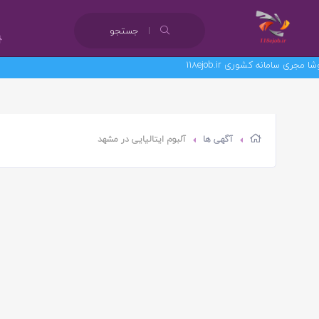
جستجو
امانه کشوری 118ejob.ir
آگهی ها
آلبوم ایتالیایی در مشهد