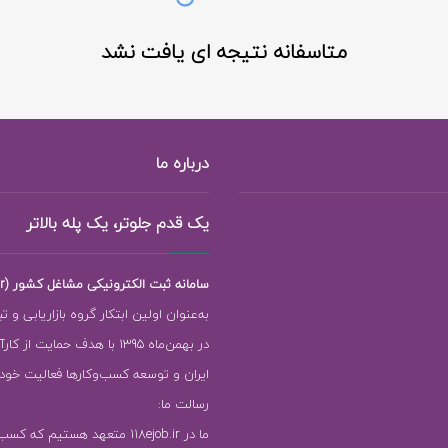
متاسفانه نتیجه ای یافت نشد
درباره ما
یک قدم جلوتر، یک پله بالاتر
سامانه ثبت الکترونیکی مشاغل کشور (118ejob.ir)
به‌عنوان اولین ابتکار گروه بازاریابی و ت
در بهمن‌ماه 1395 با هدف حمایت ا
ایران و توسعه کسب‌وکارها فعالیت خود را
رسالت ما:
ما در 118ejob.ir متعهد هستیم که ک