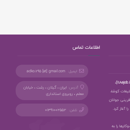
اطلاعات تماس
ایمیل:
adko.ir95 [at] gmail.com
،
آدرس:
ایران ، گیلان ، رشت ، خیابان
بلیغات کوشا،
معلم ، روبروی استانداری
ز کارآفرینی جوانان
 آغاز کرد.
تلفن:
01391002552
سب‌وکارها را به