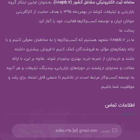
سامانه ثبت الکترونیکی مشاغل کشور (118ejob.ir)
، به‌عنوان اولین ابتکار گروه
بازاریابی و تبلیغات کوشا، در بهمن‌ماه 1395 با هدف حمایت از کارآفرینی
جوانان ایران و توسعه کسب‌وکارها فعالیت خود را آغاز کرد.
رسالت ما:
ما در 118ejob.ir متعهد هستیم که کسب‌وکارها را به مخاطبان معرفی کنیم و با
ارائه راهکارهای مؤثر، به فروشندگان کمک کنیم تا فروش بیشتری داشته
باشند و خریداران از تجربه خرید بهتری برخوردار شوند. علاوه بر این، با ارائه
مقالات و محتوای ارزشمند در حوزه‌های بازاریابی، برندینگ، تبلیغات و هر آنچه
به توسعه کسب‌وکار مرتبط است، در تلاشیم تا منبعی قابل اعتماد برای رشد و
موفقیت شما باشیم.
اطلاعات تماس
ایمیل:
adko.ir95 [at] gmail.com