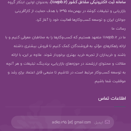
سامانه ثبت الکترونیکی مشاغل کشور (118ejob.ir)
، به‌عنوان اولین ابتکار گروه
بازاریابی و تبلیغات کوشا، در بهمن‌ماه 1395 با هدف حمایت از کارآفرینی
جوانان ایران و توسعه کسب‌وکارها فعالیت خود را آغاز کرد.
رسالت ما:
ما در 118ejob.ir متعهد هستیم که کسب‌وکارها را به مخاطبان معرفی کنیم و با
ارائه راهکارهای مؤثر، به فروشندگان کمک کنیم تا فروش بیشتری داشته
باشند و خریداران از تجربه خرید بهتری برخوردار شوند. علاوه بر این، با ارائه
مقالات و محتوای ارزشمند در حوزه‌های بازاریابی، برندینگ، تبلیغات و هر آنچه
به توسعه کسب‌وکار مرتبط است، در تلاشیم تا منبعی قابل اعتماد برای رشد و
موفقیت شما باشیم.
اطلاعات تماس
ایمیل:
adko.ir95 [at] gmail.com