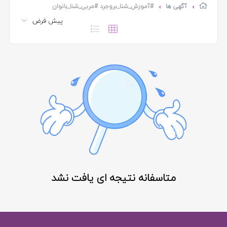
آگهی ها
#آموزش_شنا_بروجرد #مربی_شنا_بانوان
متاسفانه نتیجه ای یافت نشد