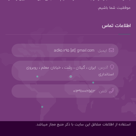
موفقیت شما باشیم.
اطلاعات تماس
ایمیل:
adko.ir95 [at] gmail.com
آدرس:
ایران ، گیلان ، رشت ، خیابان معلم ، روبروی
استانداری
تلفن:
01391002552
استفاده از اطلاعات مشاغل این سایت با ذکر منبع مجاز میباشد.