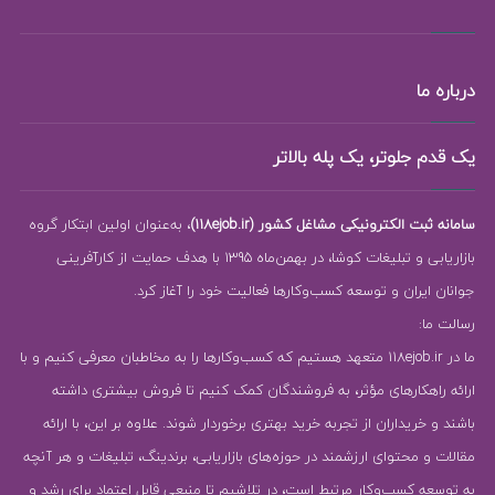
درباره ما
یک قدم جلوتر، یک پله بالاتر
سامانه ثبت الکترونیکی مشاغل کشور (118ejob.ir)
، به‌عنوان اولین ابتکار گروه
بازاریابی و تبلیغات کوشا، در بهمن‌ماه 1395 با هدف حمایت از کارآفرینی
جوانان ایران و توسعه کسب‌وکارها فعالیت خود را آغاز کرد.
رسالت ما:
ما در 118ejob.ir متعهد هستیم که کسب‌وکارها را به مخاطبان معرفی کنیم و با
ارائه راهکارهای مؤثر، به فروشندگان کمک کنیم تا فروش بیشتری داشته
باشند و خریداران از تجربه خرید بهتری برخوردار شوند. علاوه بر این، با ارائه
مقالات و محتوای ارزشمند در حوزه‌های بازاریابی، برندینگ، تبلیغات و هر آنچه
به توسعه کسب‌وکار مرتبط است، در تلاشیم تا منبعی قابل اعتماد برای رشد و