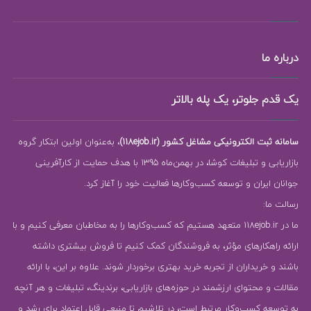
درباره ما
یک قدم جلوتر، یک پله بالاتر
سامانه ثبت الکترونیکی مشاغل کشور (118ejob.ir)
، به‌عنوان اولین ابتکار گروه
بازاریابی و تبلیغات کوشا، در بهمن‌ماه 1395 با هدف حمایت از کارآفرینی
جوانان ایران و توسعه کسب‌وکارها فعالیت خود را آغاز کرد.
رسالت ما:
ما در 118ejob.ir متعهد هستیم که کسب‌وکارها را به مخاطبان معرفی کنیم و با
ارائه راهکارهای مؤثر، به فروشندگان کمک کنیم تا فروش بیشتری داشته
باشند و خریداران از تجربه خرید بهتری برخوردار شوند. علاوه بر این، با ارائه
مقالات و محتوای ارزشمند در حوزه‌های بازاریابی، برندینگ، تبلیغات و هر آنچه
به توسعه کسب‌وکار مرتبط است، در تلاشیم تا منبعی قابل اعتماد برای رشد و