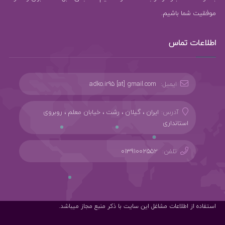
موفقیت شما باشیم.
اطلاعات تماس
ایمیل:
adko.ir95 [at] gmail.com
آدرس:
ایران ، گیلان ، رشت ، خیابان معلم ، روبروی
استانداری
تلفن:
01391002552
استفاده از اطلاعات مشاغل این سایت با ذکر منبع مجاز میباشد.