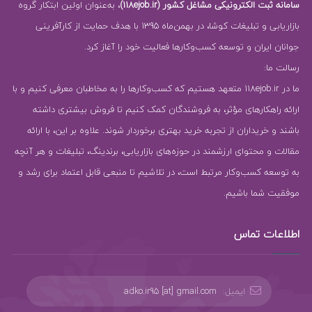
سامانه ثبت الکترونیکی مشاغل کشور (118ejob.ir)
، به‌عنوان اولین ابتکار گروه
بازاریابی و تبلیغات کوشا، در بهمن‌ماه 1395 با هدف حمایت از کارآفرینی
جوانان ایران و توسعه کسب‌وکارها فعالیت خود را آغاز کرد.
رسالت ما:
ما در 118ejob.ir متعهد هستیم که کسب‌وکارها را به مخاطبان معرفی کنیم و با
ارائه راهکارهای مؤثر، به فروشندگان کمک کنیم تا فروش بیشتری داشته
باشند و خریداران از تجربه خرید بهتری برخوردار شوند. علاوه بر این، با ارائه
مقالات و محتوای ارزشمند در حوزه‌های بازاریابی، برندینگ، تبلیغات و هر آنچه
به توسعه کسب‌وکار مرتبط است، در تلاشیم تا منبعی قابل اعتماد برای رشد و
موفقیت شما باشیم.
اطلاعات تماس
ایمیل:
adko.ir95 [at] gmail.com