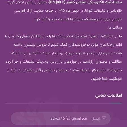
سامانه ثبت الکترونیکی مشاغل کشور (118ejob.ir)
، به‌عنوان اولین ابتکار گروه
بازاریابی و تبلیغات کوشا، در بهمن‌ماه 1395 با هدف حمایت از کارآفرینی
جوانان ایران و توسعه کسب‌وکارها فعالیت خود را آغاز کرد.
رسالت ما:
ما در 118ejob.ir متعهد هستیم که کسب‌وکارها را به مخاطبان معرفی کنیم و با
ارائه راهکارهای مؤثر، به فروشندگان کمک کنیم تا فروش بیشتری داشته
باشند و خریداران از تجربه خرید بهتری برخوردار شوند. علاوه بر این، با ارائه
مقالات و محتوای ارزشمند در حوزه‌های بازاریابی، برندینگ، تبلیغات و هر آنچه
به توسعه کسب‌وکار مرتبط است، در تلاشیم تا منبعی قابل اعتماد برای رشد و
موفقیت شما باشیم.
اطلاعات تماس
ایمیل:
adko.ir95 [at] gmail.com