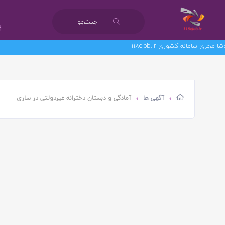
جستجو
امانه کشوری 118ejob.ir
آگهی ها
آمادگی و دبستان دخترانه غیردولتی در ساری