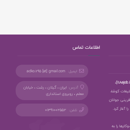
اطلاعات تماس
ایمیل:
adko.ir95 [at] gmail.com
،
آدرس:
ایران ، گیلان ، رشت ، خیابان
بلیغات کوشا،
معلم ، روبروی استانداری
ز کارآفرینی جوانان
 آغاز کرد.
تلفن:
01391002552
سب‌وکارها را به