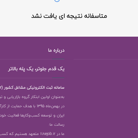
متاسفانه نتیجه ای یافت نشد
درباره ما
یک قدم جلوتر، یک پله بالاتر
سامانه ثبت الکترونیکی مشاغل کشور (118ejob.ir)
به‌عنوان اولین ابتکار گروه بازاریابی و ت
در بهمن‌ماه 1395 با هدف حمایت ا
ایران و توسعه کسب‌وکارها فعالیت خود را
رسالت ما:
ما در 118ejob.ir متعهد هستیم که ک