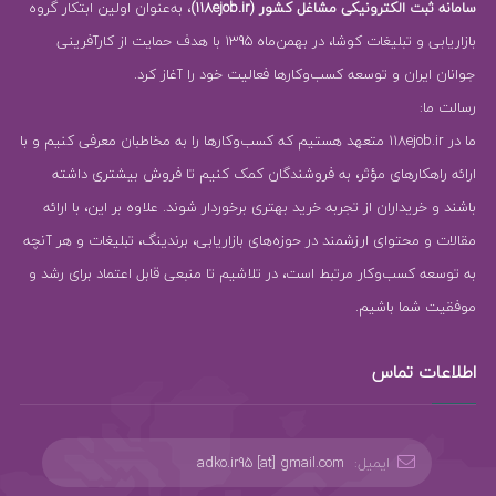
سامانه ثبت الکترونیکی مشاغل کشور (118ejob.ir)
، به‌عنوان اولین ابتکار گروه
بازاریابی و تبلیغات کوشا، در بهمن‌ماه 1395 با هدف حمایت از کارآفرینی
جوانان ایران و توسعه کسب‌وکارها فعالیت خود را آغاز کرد.
رسالت ما:
ما در 118ejob.ir متعهد هستیم که کسب‌وکارها را به مخاطبان معرفی کنیم و با
ارائه راهکارهای مؤثر، به فروشندگان کمک کنیم تا فروش بیشتری داشته
باشند و خریداران از تجربه خرید بهتری برخوردار شوند. علاوه بر این، با ارائه
مقالات و محتوای ارزشمند در حوزه‌های بازاریابی، برندینگ، تبلیغات و هر آنچه
به توسعه کسب‌وکار مرتبط است، در تلاشیم تا منبعی قابل اعتماد برای رشد و
موفقیت شما باشیم.
اطلاعات تماس
ایمیل:
adko.ir95 [at] gmail.com