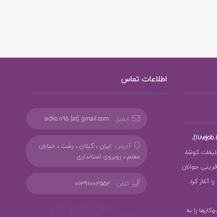
اطلاعات تماس
ایمیل:
adko.ir95 [at] gmail.com
،
آدرس:
ایران ، گیلان ، رشت ، خیابان
بلیغات کوشا،
معلم ، روبروی استانداری
ز کارآفرینی جوانان
 آغاز کرد.
تلفن:
01391002552
سب‌وکارها را به