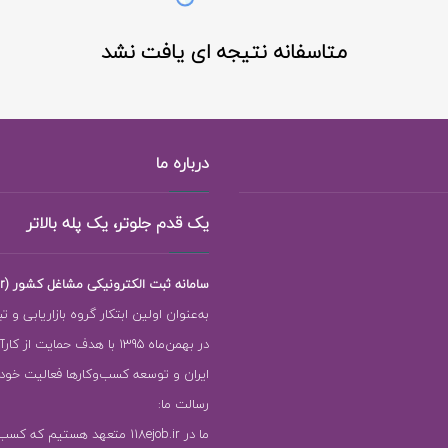
متاسفانه نتیجه ای یافت نشد
درباره ما
یک قدم جلوتر، یک پله بالاتر
سامانه ثبت الکترونیکی مشاغل کشور (118ejob.ir)
به‌عنوان اولین ابتکار گروه بازاریابی و ت
در بهمن‌ماه 1395 با هدف حمایت ا
ایران و توسعه کسب‌وکارها فعالیت خود را
رسالت ما:
ما در 118ejob.ir متعهد هستیم که ک