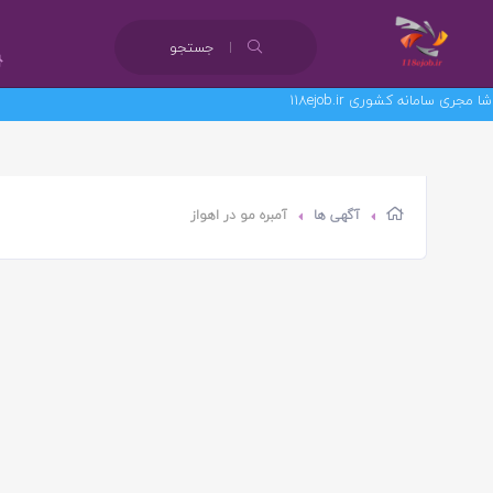
جستجو
مانه کشوری 118ejob.ir
آگهی ها
آمبره مو در اهواز