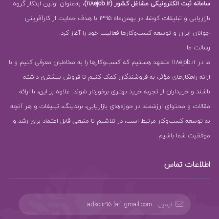
سامانه ثبت الکترونیکی مشاغل کشور (118ejob.ir)
، به‌عنوان اولین ابتکار گروه
بازاریابی و تبلیغات کوشا، در بهمن‌ماه 1395 با هدف حمایت از کارآفرینی
جوانان ایران و توسعه کسب‌وکارها فعالیت خود را آغاز کرد.
رسالت ما:
ما در 118ejob.ir متعهد هستیم که کسب‌وکارها را به مخاطبان معرفی کنیم و با
ارائه راهکارهای مؤثر، به فروشندگان کمک کنیم تا فروش بیشتری داشته
باشند و خریداران از تجربه خرید بهتری برخوردار شوند. علاوه بر این، با ارائه
مقالات و محتوای ارزشمند در حوزه‌های بازاریابی، برندینگ، تبلیغات و هر آنچه
به توسعه کسب‌وکار مرتبط است، در تلاشیم تا منبعی قابل اعتماد برای رشد و
موفقیت شما باشیم.
اطلاعات تماس
ایمیل:
adko.ir95 [at] gmail.com