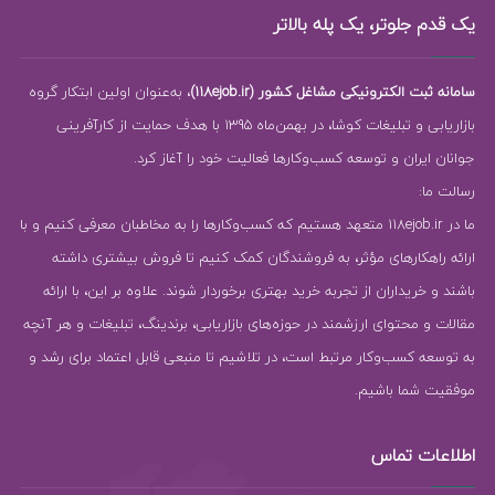
یک قدم جلوتر، یک پله بالاتر
سامانه ثبت الکترونیکی مشاغل کشور (118ejob.ir)
، به‌عنوان اولین ابتکار گروه
بازاریابی و تبلیغات کوشا، در بهمن‌ماه 1395 با هدف حمایت از کارآفرینی
جوانان ایران و توسعه کسب‌وکارها فعالیت خود را آغاز کرد.
رسالت ما:
ما در 118ejob.ir متعهد هستیم که کسب‌وکارها را به مخاطبان معرفی کنیم و با
ارائه راهکارهای مؤثر، به فروشندگان کمک کنیم تا فروش بیشتری داشته
باشند و خریداران از تجربه خرید بهتری برخوردار شوند. علاوه بر این، با ارائه
مقالات و محتوای ارزشمند در حوزه‌های بازاریابی، برندینگ، تبلیغات و هر آنچه
به توسعه کسب‌وکار مرتبط است، در تلاشیم تا منبعی قابل اعتماد برای رشد و
موفقیت شما باشیم.
اطلاعات تماس