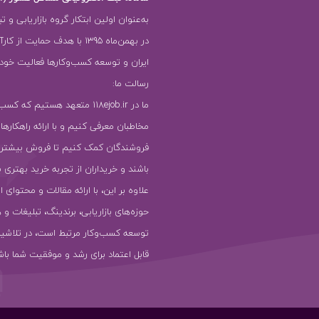
به‌عنوان اولین ابتکار گروه بازاریابی و ت
در بهمن‌ماه 1395 با هدف حمایت ا
ایران و توسعه کسب‌وکارها فعالیت خود را
رسالت ما:
ما در 118ejob.ir متعهد هستیم که ک
مخاطبان معرفی کنیم و با ارائه راهکارها
فروشندگان کمک کنیم تا فروش بیشتر
باشند و خریداران از تجربه خرید بهتری ب
علاوه بر این، با ارائه مقالات و محتوای ا
حوزه‌های بازاریابی، برندینگ، تبلیغات و 
توسعه کسب‌وکار مرتبط است، در تلاشیم
قابل اعتماد برای رشد و موفقیت شما باش