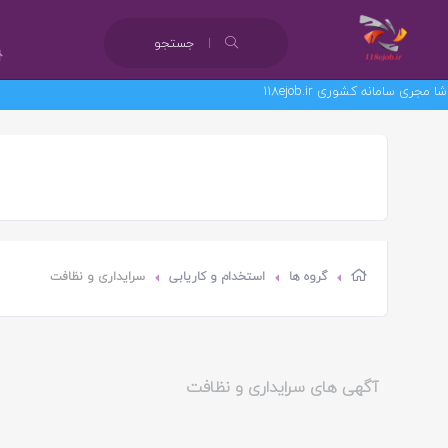
جستجو
مانه کشوری 118ejob.ir
گروه ها
استخدام و کاریابی
سرایداری و نظافت
آگهی های سرایداری و نظافت