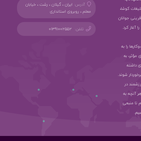
آدرس:
ایران ، گیلان ، رشت ، خیابان
بلیغات کوشا،
معلم ، روبروی استانداری
ز کارآفرینی جوانان
 آغاز کرد.
تلفن:
01391002552
سب‌وکارها را به
ی مؤثر، به
ی داشته
رخوردار شوند.
رزشمند در
هر آنچه به
 تا منبعی
یم.