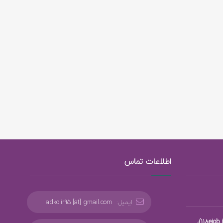
اطلاعات تماس
ایمیل:
adko.ir95 [at] gmail.com
،