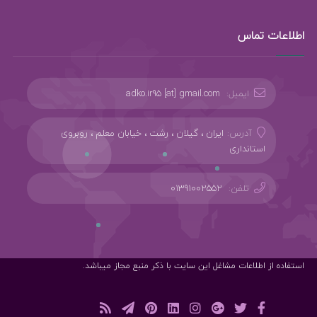
اطلاعات تماس
ایمیل:
adko.ir95 [at] gmail.com
آدرس:
ایران ، گیلان ، رشت ، خیابان معلم ، روبروی
استانداری
تلفن:
01391002552
استفاده از اطلاعات مشاغل این سایت با ذکر منبع مجاز میباشد.