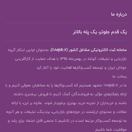
درباره ما
یک قدم جلوتر، یک پله بالاتر
سامانه ثبت الکترونیکی مشاغل کشور (118ejob.ir)
، به‌عنوان اولین ابتکار گروه
بازاریابی و تبلیغات کوشا، در بهمن‌ماه 1395 با هدف حمایت از کارآفرینی
جوانان ایران و توسعه کسب‌وکارها فعالیت خود را آغاز کرد.
رسالت ما:
ما در 118ejob.ir متعهد هستیم که کسب‌وکارها را به مخاطبان معرفی کنیم و با
ارائه راهکارهای مؤثر، به فروشندگان کمک کنیم تا فروش بیشتری داشته
باشند و خریداران از تجربه خرید بهتری برخوردار شوند. علاوه بر این، با ارائه
مقالات و محتوای ارزشمند در حوزه‌های بازاریابی، برندینگ، تبلیغات و هر آنچه
به توسعه کسب‌وکار مرتبط است، در تلاشیم تا منبعی قابل اعتماد برای رشد و
موفقیت شما باشیم.