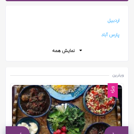
اردبیل
پارس آباد
خلخال
نمایش همه
سرعین
ویترین
مشگین شهر
ویژه
هشتجین
به
هیر
ار
مغان