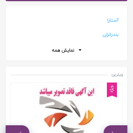
آستارا
بندرانزلی
خمام
نمایش همه
رشت
ویترین
فومن
ویژه
لاهیجان
صومعه سرا
تالش