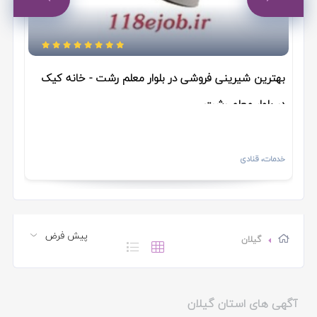
چابکسر
لنگرود
خشکبیجار
بهترین شیرینی فروشی در بلوار معلم رشت - خانه کیک
به
رودسر
در بلوار معلم رشت
کی
آستانه اشرفیه
خدمات، قنادی
خد
کلاچای
لشت نشاء
ماسال
گیلان
رودبار
آگهی های استان گیلان
رستم آباد