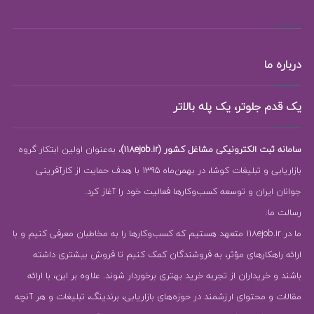
درباره ما
یک قدم جلوتر، یک پله بالاتر
سامانه ثبت الکترونیکی مشاغل کشور (118ejob.ir)
، به‌عنوان اولین ابتکار گروه
بازاریابی و تبلیغات کوشا، در بهمن‌ماه 1395 با هدف حمایت از کارآفرینی
جوانان ایران و توسعه کسب‌وکارها فعالیت خود را آغاز کرد.
رسالت ما:
ما در 118ejob.ir متعهد هستیم که کسب‌وکارها را به مخاطبان معرفی کنیم و با
ارائه راهکارهای مؤثر، به فروشندگان کمک کنیم تا فروش بیشتری داشته
باشند و خریداران از تجربه خرید بهتری برخوردار شوند. علاوه بر این، با ارائه
مقالات و محتوای ارزشمند در حوزه‌های بازاریابی، برندینگ، تبلیغات و هر آنچه