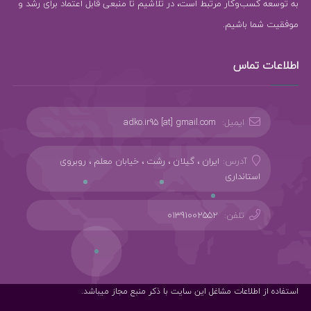
به توسعه کسب‌وکار مرتبط است، در تلاشیم تا منبعی قابل اعتماد برای رشد و
موفقیت شما باشیم.
اطلاعات تماس
ایمیل:
adko.ir95 [at] gmail.com
آدرس:
ایران ، گیلان ، رشت ، خیابان معلم ، روبروی
استانداری
تلفن:
01391002552
استفاده از اطلاعات مشاغل این سایت با ذکر منبع مجاز میباشد.