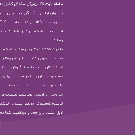
سامانه ثبت الکترونیکی مشاغل کشور (118ejob.ir)
به‌عنوان اولین ابتکار گروه بازاریابی و ت
در بهمن‌ماه 1395 با هدف حمایت ا
ایران و توسعه کسب‌وکارها فعالیت خود را
رسالت ما:
ما در 118ejob.ir متعهد هستیم که ک
مخاطبان معرفی کنیم و با ارائه راهکارها
فروشندگان کمک کنیم تا فروش بیشتر
باشند و خریداران از تجربه خرید بهتری ب
علاوه بر این، با ارائه مقالات و محتوای ا
حوزه‌های بازاریابی، برندینگ، تبلیغات و 
توسعه کسب‌وکار مرتبط است، در تلاشیم
قابل اعتماد برای رشد و موفقیت شما باش