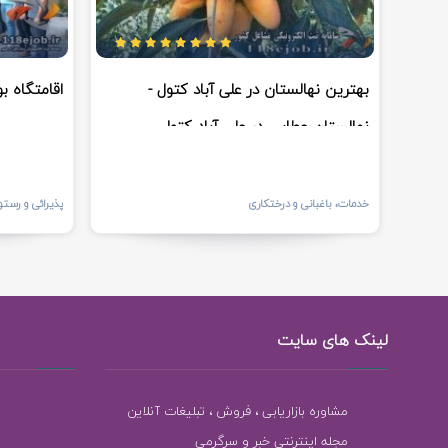
بهترین نهالستان در علی آباد کتول -
اقامتگاه ب
نهالستان عطایی در علی آباد کتول
خدمات، باغبانی و درختکاری
پذیرائی و رستو
لینک های سایت
مشاوره بازاریابی ، فروش ، تبلیغات آنلاین
مجله اینترنتی خبر و سرگرمی