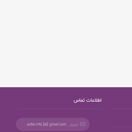
اطلاعات تماس
ایمیل:
adko.ir95 [at] gmail.com