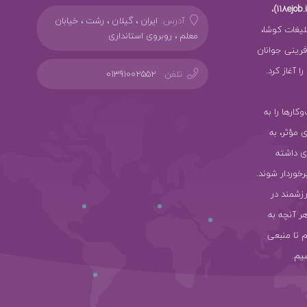
،
آدرس:
ایران ، گیلان ، رشت ، خیابان
بلیغات کوشا،
معلم ، روبروی استانداری
ز کارآفرینی جوانان
 آغاز کرد.
تلفن:
01391002552
سب‌وکارها را به
ی مؤثر، به
ی داشته
رخوردار شوند.
رزشمند در
هر آنچه به
 تا منبعی
یم.