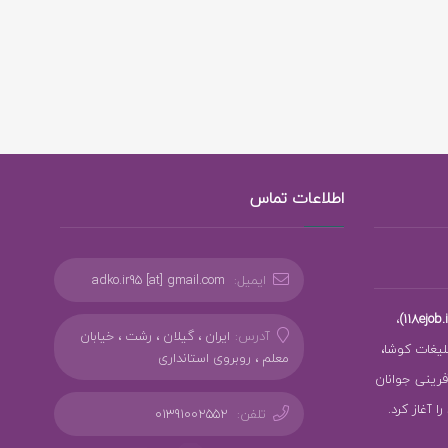
اطلاعات تماس
ایمیل:
adko.ir95 [at] gmail.com
،
آدرس:
ایران ، گیلان ، رشت ، خیابان
بلیغات کوشا،
معلم ، روبروی استانداری
ز کارآفرینی جوانان
 آغاز کرد.
تلفن:
01391002552