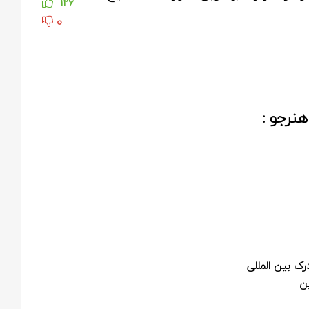
126
0
نرجو :
رک بین المللی
ن